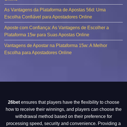
As Vantagens da Plataforma de Apostas 56d: Uma
Escolha Confiável para Apostadores Online
Aposte com Confiança: As Vantagens de Escolher a
Plataforma 15w para Suas Apostas Online
Vantagens de Apostar na Plataforma 15w: A Melhor
Escolha para Apostadores Online
26bet
ensures that players have the flexibility to choose
how to receive their winnings, and players can choose the
withdrawal method based on their preference for
processing speed, security and convenience. Providing a