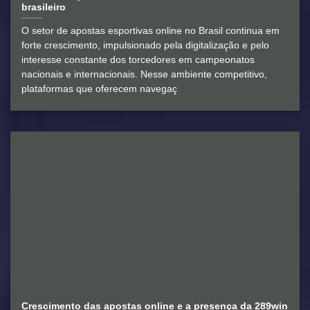
brasileiro
O setor de apostas esportivas online no Brasil continua em
forte crescimento, impulsionado pela digitalização e pelo
interesse constante dos torcedores em campeonatos
nacionais e internacionais. Nesse ambiente competitivo,
plataformas que oferecem navegaç
Crescimento das apostas online e a presença da 289win