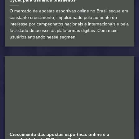
Sybet para usuários brasileiros
O mercado de apostas esportivas online no Brasil segue em
constante crescimento, impulsionado pelo aumento do
interesse por campeonatos nacionais e internacionais e pela
facilidade de acesso às plataformas digitais. Com mais
usuários entrando nesse segmen
Crescimento das apostas esportivas online e a