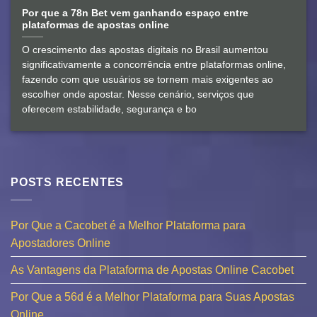
Por que a 78n Bet vem ganhando espaço entre
plataformas de apostas online
O crescimento das apostas digitais no Brasil aumentou
significativamente a concorrência entre plataformas online,
fazendo com que usuários se tornem mais exigentes ao
escolher onde apostar. Nesse cenário, serviços que
oferecem estabilidade, segurança e bo
POSTS RECENTES
Por Que a Cacobet é a Melhor Plataforma para
Apostadores Online
As Vantagens da Plataforma de Apostas Online Cacobet
Por Que a 56d é a Melhor Plataforma para Suas Apostas
Online