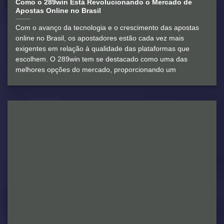
Como o 289win Está Revolucionando o Mercado de
Apostas Online no Brasil
Com o avanço da tecnologia e o crescimento das apostas
online no Brasil, os apostadores estão cada vez mais
exigentes em relação à qualidade das plataformas que
escolhem. O 289win tem se destacado como uma das
melhores opções do mercado, proporcionando um