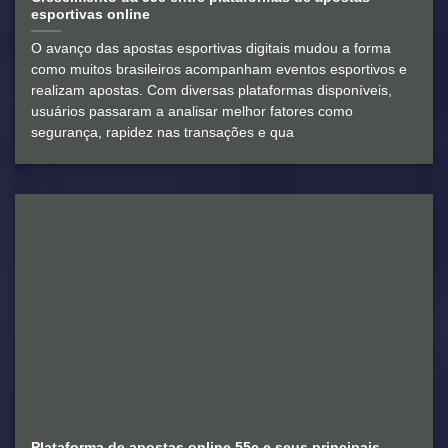
esportivas online
O avanço das apostas esportivas digitais mudou a forma
como muitos brasileiros acompanham eventos esportivos e
realizam apostas. Com diversas plataformas disponíveis,
usuários passaram a analisar melhor fatores como
segurança, rapidez nas transações e qua
Plataforma de apostas online 55c e seus principais