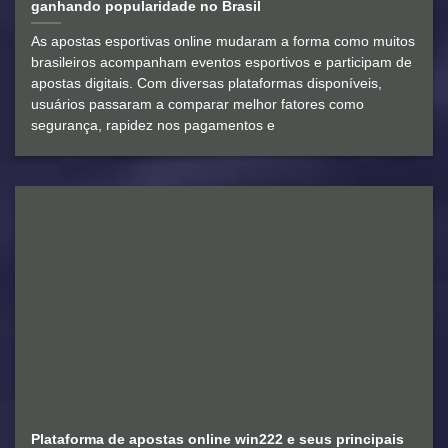
ganhando popularidade no Brasil
As apostas esportivas online mudaram a forma como muitos
brasileiros acompanham eventos esportivos e participam de
apostas digitais. Com diversas plataformas disponíveis,
usuários passaram a comparar melhor fatores como
segurança, rapidez nos pagamentos e
Plataforma de apostas online win222 e seus principais