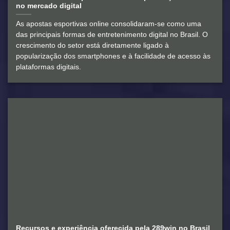
no mercado digital
As apostas esportivas online consolidaram-se como uma
das principais formas de entretenimento digital no Brasil. O
crescimento do setor está diretamente ligado à
popularização dos smartphones e à facilidade de acesso às
plataformas digitais.
Recursos e experiência oferecida pela 289win no Brasil