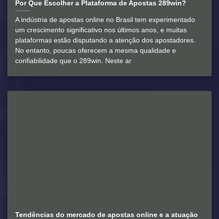
Por Que Escolher a Plataforma de Apostas 289win?
A indústria de apostas online no Brasil tem experimentado
um crescimento significativo nos últimos anos, e muitas
plataformas estão disputando a atenção dos apostadores.
No entanto, poucas oferecem a mesma qualidade e
confiabilidade que o 289win. Neste ar
Tendências do mercado de apostas online e a atuação