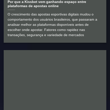
Por que a Kissbet vem ganhando espaço entre
plataformas de apostas online
O crescimento das apostas esportivas digitais mudou o
comportamento dos usuários brasileiros, que passaram a
analisar melhor as plataformas disponíveis antes de
escolher onde apostar. Fatores como rapidez nas
transações, segurança e variedade de mercados