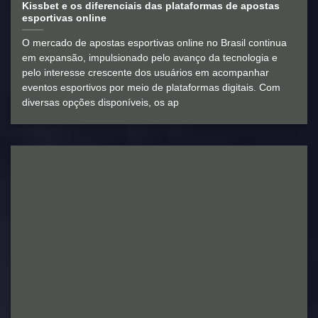
Kissbet e os diferenciais das plataformas de apostas
esportivas online
O mercado de apostas esportivas online no Brasil continua
em expansão, impulsionado pelo avanço da tecnologia e
pelo interesse crescente dos usuários em acompanhar
eventos esportivos por meio de plataformas digitais. Com
diversas opções disponíveis, os ap