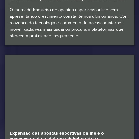
O mercado brasileiro de apostas esportivas online vem
apresentando crescimento constante nos últimos anos. Com
o avanço da tecnologia e o aumento do acesso à internet
móvel, cada vez mais usuários procuram plataformas que
ofereçam praticidade, segurança e
Expansão das apostas esportivas online e o
crescimento da plataforma Sybet no Brasil