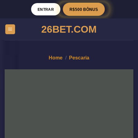
R$500 BÔNUS
ENTRAR
26BET.COM
Home
/
Pescaria