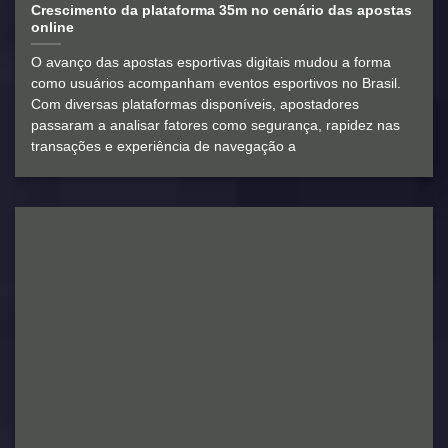
Crescimento da plataforma 35m no cenário das apostas
online
O avanço das apostas esportivas digitais mudou a forma
como usuários acompanham eventos esportivos no Brasil.
Com diversas plataformas disponíveis, apostadores
passaram a analisar fatores como segurança, rapidez nas
transações e experiência de navegação a