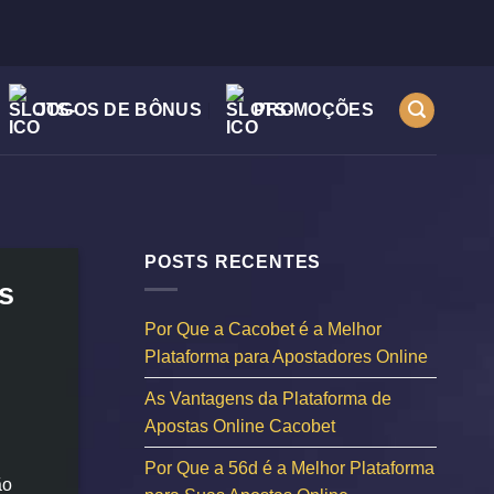
JOGOS DE BÔNUS
PROMOÇÕES
POSTS RECENTES
s
Por Que a Cacobet é a Melhor
Plataforma para Apostadores Online
As Vantagens da Plataforma de
Apostas Online Cacobet
Por Que a 56d é a Melhor Plataforma
ão