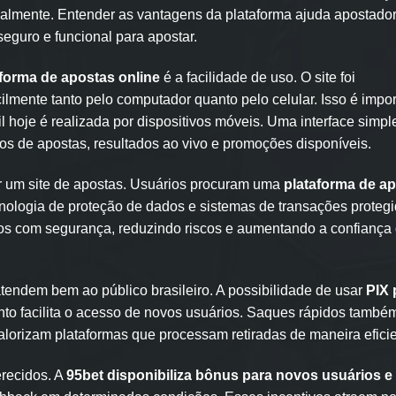
tualmente. Entender as vantagens da plataforma ajuda apostado
eguro e funcional para apostar.
forma de apostas online
é a facilidade de uso. O site foi
lmente tanto pelo computador quanto pelo celular. Isso é impor
l hoje é realizada por dispositivos móveis. Uma interface simpl
s de apostas, resultados ao vivo e promoções disponíveis.
r um site de apostas. Usuários procuram uma
plataforma de a
cnologia de proteção de dados e sistemas de transações protegi
dos com segurança, reduzindo riscos e aumentando a confiança
endem bem ao público brasileiro. A possibilidade de usar
PIX 
nto facilita o acesso de novos usuários. Saques rápidos també
valorizam plataformas que processam retiradas de maneira eficie
erecidos. A
95bet disponibiliza bônus para novos usuários e