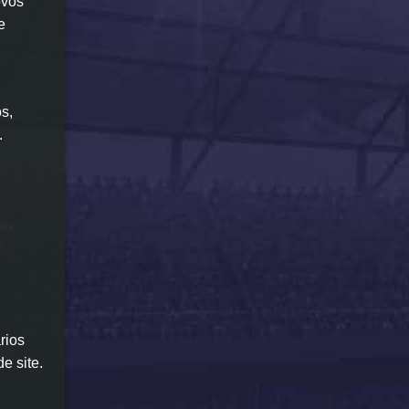
ovos
e
s,
.
 ao
,
rios
e site.