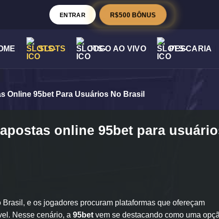
R$500 BÔNUS
ENTRAR
OME
SLOTS
JOGO AO VIVO
PESCARIA
 Online 95bet Para Usuários No Brasil
apostas online 95bet para usuário
 Brasil, e os jogadores procuram plataformas que ofereçam
vel. Nesse cenário, a
95bet
vem se destacando como uma opç