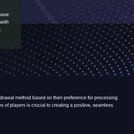
 have
 with
.
thdrawal method based on their preference for processing
 of players is crucial to creating a positive, seamless