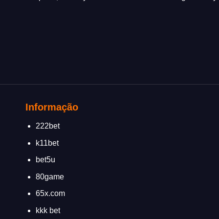
Informação
222bet
k11bet
bet5u
80game
65x.com
kkk bet