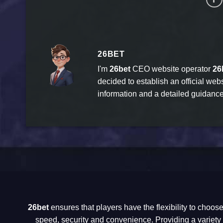
26BET
I'm
26bet
CEO website operator
26
decided to establish an official webs
information and a detailed guidance
26bet
ensures that players have the flexibility to choo
speed, security and convenience. Providing a variety o