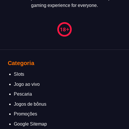
gaming experience for everyone.
Categoria
Slots
Jogo ao vivo
Pescaria
Jogos de bônus
Promoções
Google Sitemap