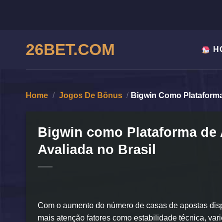
26BET.COM
H
Home
/
Jogos De Bônus
/
Bigwin Como Plataforma
Bigwin como Plataforma de
Avaliada no Brasil
Com o aumento do número de casas de apostas dispo
mais atenção fatores como estabilidade técnica, va