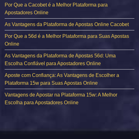
Por Que a Cacobet é a Melhor Plataforma para
Apostadores Online
As Vantagens da Plataforma de Apostas Online Cacobet
Por Que a 56d é a Melhor Plataforma para Suas Apostas
Online
As Vantagens da Plataforma de Apostas 56d: Uma
Escolha Confiável para Apostadores Online
Aposte com Confiança: As Vantagens de Escolher a
Plataforma 15w para Suas Apostas Online
Vantagens de Apostar na Plataforma 15w: A Melhor
Escolha para Apostadores Online