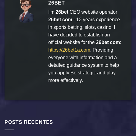
26BET
I'm
26bet
CEO website operator
26bet com
- 13 years experience
in sports betting, slots, casino. I
have decided to establish an
official website for the
26bet com
:
https://26bet1a.com
, Providing
everyone with information and a
detailed guidance system to help
you apply Be strategic and play
more effectively.
POSTS RECENTES