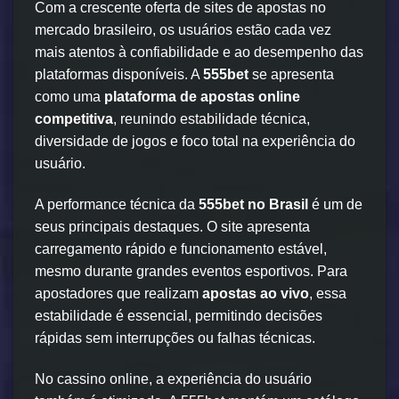
Com a crescente oferta de sites de apostas no
mercado brasileiro, os usuários estão cada vez
mais atentos à confiabilidade e ao desempenho das
plataformas disponíveis. A
555bet
se apresenta
como uma
plataforma de apostas online
competitiva
, reunindo estabilidade técnica,
diversidade de jogos e foco total na experiência do
usuário.
A performance técnica da
555bet no Brasil
é um de
seus principais destaques. O site apresenta
carregamento rápido e funcionamento estável,
mesmo durante grandes eventos esportivos. Para
apostadores que realizam
apostas ao vivo
, essa
estabilidade é essencial, permitindo decisões
rápidas sem interrupções ou falhas técnicas.
No cassino online, a experiência do usuário