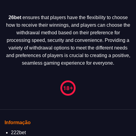
26bet
ensures that players have the flexibility to choose
how to receive their winnings, and players can choose the
withdrawal method based on their preference for
processing speed, security and convenience. Providing a
variety of withdrawal options to meet the different needs
and preferences of players is crucial to creating a positive,
seamless gaming experience for everyone.
Informação
222bet