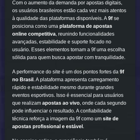
Com o aumento da demanda por apostas digitais,
os usuários brasileiros estão cada vez mais atentos
à qualidade das plataformas disponíveis. A
9f
se
posiciona como uma
plataforma de apostas
online competitiva
, reunindo funcionalidades
avançadas, estabilidade e suporte focado no
usuário. Esses elementos tornam a 9f uma escolha
sólida para quem busca apostar com tranquilidade.
A performance do site é um dos pontos fortes da
9f
no Brasil
. A plataforma apresenta carregamento
rápido e estabilidade mesmo durante grandes
eventos esportivos. Isso é essencial para usuários
que realizam
apostas ao vivo
, onde cada segundo
pode influenciar o resultado. A confiabilidade
técnica reforça a imagem da 9f como um
site de
apostas profissional e estável
.