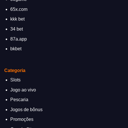
65x.com
kkk bet
34 bet
87a.app
bkbet
Categoria
Slots
Jogo ao vivo
Pescaria
Jogos de bônus
Promoções