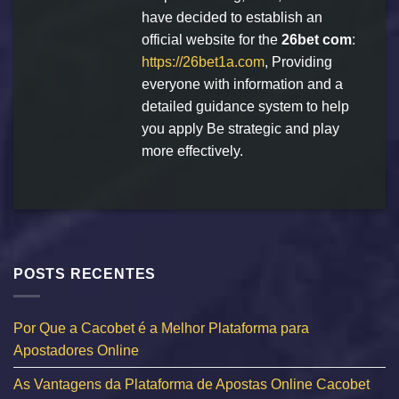
have decided to establish an
official website for the
26bet com
:
https://26bet1a.com
, Providing
everyone with information and a
detailed guidance system to help
you apply Be strategic and play
more effectively.
POSTS RECENTES
Por Que a Cacobet é a Melhor Plataforma para
Apostadores Online
As Vantagens da Plataforma de Apostas Online Cacobet