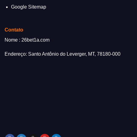
Google Sitemap
Contato
Nome : 26bet1a.com
Endereço: Santo Antônio do Leverger, MT, 78180-000