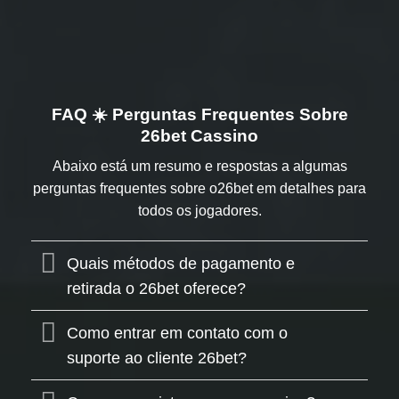
FAQ ☀️ Perguntas Frequentes Sobre
26bet Cassino
Abaixo está um resumo e respostas a algumas
perguntas frequentes sobre o26bet em detalhes para
todos os jogadores.
Quais métodos de pagamento e
retirada o 26bet oferece?
Como entrar em contato com o
suporte ao cliente 26bet?