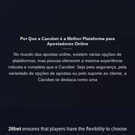
Por Que a Cacobet é a Melhor Plataforma para
Apostadores Online
No mundo das apostas online, existem várias opções de
plataformas, mas poucas oferecem a mesma experiência
robusta e completa que a Cacobet. Seja pela segurança, pela
variedade de opções de apostas ou pelo suporte ao cliente, a
Cacobet se destaca como uma
26bet
ensures that players have the flexibility to choose